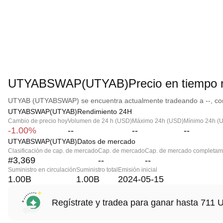
UTYABSWAP(UTYAB)Precio en tiempo r
UTYAB (UTYABSWAP) se encuentra actualmente tradeando a --, con 
UTYABSWAP(UTYAB)Rendimiento 24H
Cambio de precio hoy
Volumen de 24 h (USD)
Máximo 24h (USD)
Mínimo 24h (
-1.00%
--
--
--
UTYABSWAP(UTYAB)Datos de mercado
Clasificación de cap. de mercado
Cap. de mercado
Cap. de mercado completame
#3,369
--
--
Suministro en circulación
Suministro total
Emisión inicial
1.00B
1.00B
2024-05-15
Regístrate y tradea para ganar hasta 71