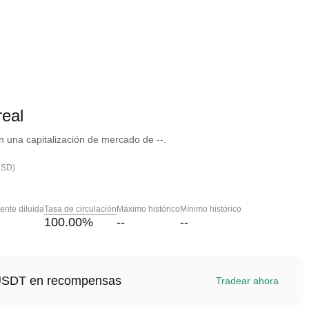
eal
una capitalización de mercado de --.
USD)
nte diluida
Tasa de circulación
Máximo histórico
Mínimo histórico
100.00
%
--
--
1 USDT en recompensas
Tradear ahora