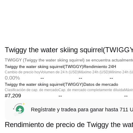
Twiggy the water skiing squirrel(TWIGGY
TWIGGY (Twiggy the water skiing squirrel) se encuentra actualmente
Twiggy the water skiing squirrel(TWIGGY)Rendimiento 24H
Cambio de precio hoy
Volumen de 24 h (USD)
Máximo 24h (USD)
Mínimo 24h (
0.00%
--
--
--
Twiggy the water skiing squirrel(TWIGGY)Datos de mercado
Clasificación de cap. de mercado
Cap. de mercado completamente diluida
Máxim
#7,209
--
--
Regístrate y tradea para ganar hasta 71
Rendimiento de precio de Twiggy the wat