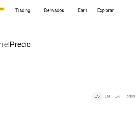
Trading
Derivados
Earn
Explorar
rrel
Precio
1S
1M
1A
Todos