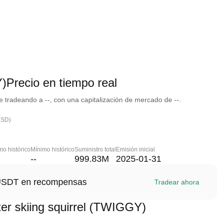
)Precio en tiempo real
 tradeando a --, con una capitalización de mercado de --.
USD)
o histórico
Mínimo histórico
Suministro total
Emisión inicial
--
999.83M
2025-01-31
1 USDT en recompensas
Tradear ahora
er skiing squirrel (TWIGGY)