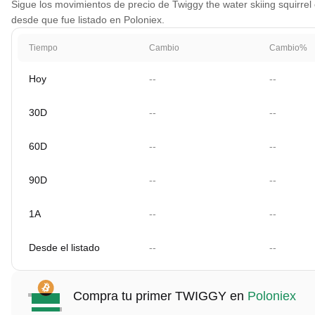
Sigue los movimientos de precio de Twiggy the water skiing squirrel c
desde que fue listado en Poloniex.
Tiempo
Cambio
Cambio%
Hoy
--
--
30D
--
--
60D
--
--
90D
--
--
1A
--
--
Desde el listado
--
--
Compra tu primer TWIGGY en
Poloniex