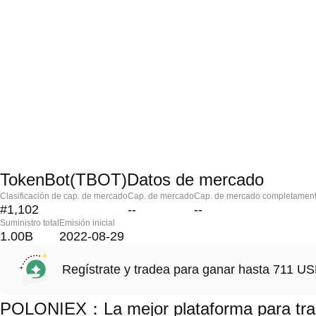
TokenBot(TBOT)Datos de mercado
Clasificación de cap. de mercado
Cap. de mercado
Cap. de mercado completament
#1,102
--
--
Suministro total
Emisión inicial
1.00B
2022-08-29
Regístrate y tradea para ganar hasta 711 
POLONIEX：La mejor plataforma para tra