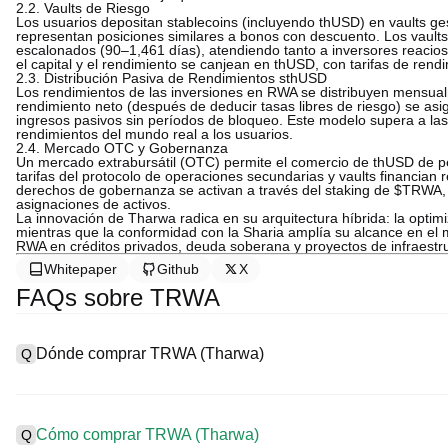
2.2. Vaults de Riesgo
Los usuarios depositan stablecoins (incluyendo thUSD) en vaults g
representan posiciones similares a bonos con descuento. Los vault
escalonados (90–1,461 días), atendiendo tanto a inversores reacios
el capital y el rendimiento se canjean en thUSD, con tarifas de rend
2.3. Distribución Pasiva de Rendimientos sthUSD
Los rendimientos de las inversiones en RWA se distribuyen mensua
rendimiento neto (después de deducir tasas libres de riesgo) se as
ingresos pasivos sin períodos de bloqueo. Este modelo supera a las
rendimientos del mundo real a los usuarios.
2.4. Mercado OTC y Gobernanza
Un mercado extrabursátil (OTC) permite el comercio de thUSD de per
tarifas del protocolo de operaciones secundarias y vaults financian
derechos de gobernanza se activan a través del staking de $TRWA, 
asignaciones de activos.
La innovación de Tharwa radica en su arquitectura híbrida: la optimiz
mientras que la conformidad con la Sharia amplía su alcance en el m
RWA en créditos privados, deuda soberana y proyectos de infraestr
Whitepaper
Github
X
FAQs sobre TRWA
Dónde comprar TRWA (Tharwa)
Q
A
Los intercambios centralizados (CEX) son una de las formas más
interfaces fáciles de usar, alta liquidez y una variedad de herram
Cómo comprar TRWA (Tharwa)
Q
Poloniex admite trading en criptomonedas diversificadas, incluid