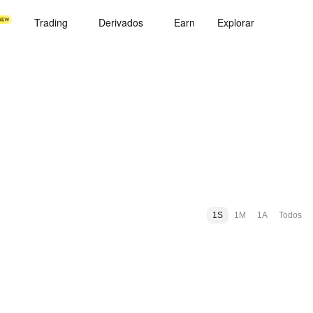
Trading
Derivados
Earn
Explorar
1S
1M
1A
Todos