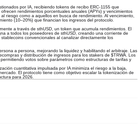
estionados por IA, recibiendo tokens de recibo ERC-1155 que
s ofrecen rendimientos porcentuales anuales (APYs) y vencimientos
 al riesgo como a aquellos en busca de rendimiento. Al vencimiento,
imiento (10–20%) que financian los ingresos del protocolo.
lmente a través de sthUSD, un token que acumula rendimientos. El
igna a todos los poseedores de sthUSD, creando una corriente de
 stablecoins convencionales al canalizar directamente los
sona a persona, mejorando la liquidez y habilitando el arbitraje. Las
 recompras y distribución de ingresos para los stakers de $TRWA. Los
permitiendo votos sobre parámetros como estructuras de tarifas y
ación cuantitativa impulsada por IA minimiza el riesgo a la baja,
ercado. El protocolo tiene como objetivo escalar la tokenización de
uctura para 2026.
 fáciles y confiables de comprar Tharwa. Estos intercambios ofrecen
ientas de trading para simplificar las operaciones. Por ejemplo,
o TRWA, y ofrece comisiones de trading competitivas.