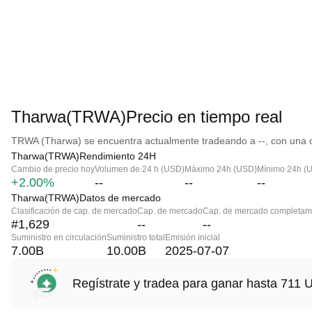
Tharwa(TRWA)Precio en tiempo real
TRWA (Tharwa) se encuentra actualmente tradeando a --, con una ca
Tharwa(TRWA)Rendimiento 24H
Cambio de precio hoy
Volumen de 24 h (USD)
Máximo 24h (USD)
Mínimo 24h (
+2.00%
--
--
--
Tharwa(TRWA)Datos de mercado
Clasificación de cap. de mercado
Cap. de mercado
Cap. de mercado completame
#1,629
--
--
Suministro en circulación
Suministro total
Emisión inicial
7.00B
10.00B
2025-07-07
Regístrate y tradea para ganar hasta 71