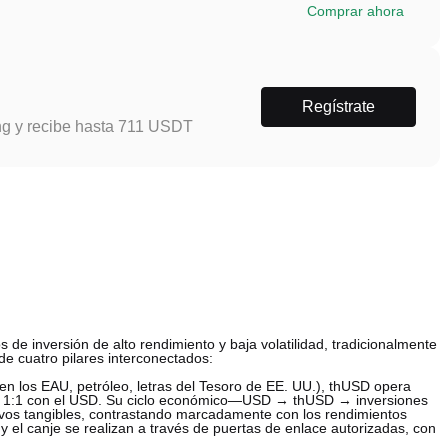
Comprar ahora
Regístrate
ng y recibe hasta 711 USDT
 de inversión de alto rendimiento y baja volatilidad, tradicionalmente
de cuatro pilares interconectados:
en los EAU, petróleo, letras del Tesoro de EE. UU.), thUSD opera
de 1:1 con el USD. Su ciclo económico—USD → thUSD → inversiones
os tangibles, contrastando marcadamente con los rendimientos
 y el canje se realizan a través de puertas de enlace autorizadas, con