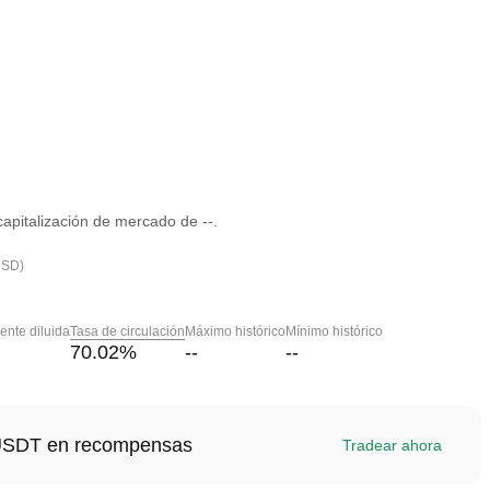
pitalización de mercado de --.
USD)
nte diluida
Tasa de circulación
Máximo histórico
Mínimo histórico
70.02
%
--
--
1 USDT en recompensas
Tradear ahora