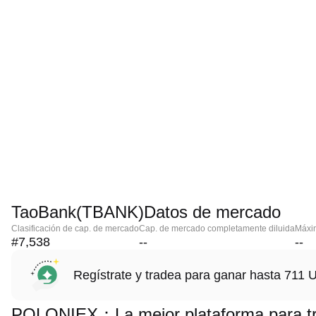
TaoBank(TBANK)Datos de mercado
Clasificación de cap. de mercado
Cap. de mercado completamente diluida
Máxim
#7,538
--
--
Regístrate y tradea para ganar hasta 71
POLONIEX：La mejor plataforma para t