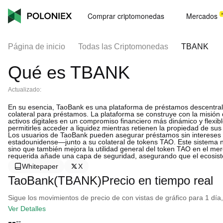
Comprar criptomonedas
Mercados
Página de inicio
Todas las Criptomonedas
TBANK
Qué es TBANK
Actualizado:
En su esencia, TaoBank es una plataforma de préstamos descentraliz
colateral para préstamos. La plataforma se construye con la misión 
activos digitales en un compromiso financiero más dinámico y flexi
permitirles acceder a liquidez mientras retienen la propiedad de sus
Los usuarios de TaoBank pueden asegurar préstamos sin intereses
estadounidense—junto a su colateral de tokens TAO. Este sistema no
sino que también mejora la utilidad general del token TAO en el me
requerida añade una capa de seguridad, asegurando que el ecosis
Whitepaper
X
TaoBank(TBANK)Precio en tiempo real
Sigue los movimientos de precio de con vistas de gráfico para 1 día,
Ver Detalles
--
--