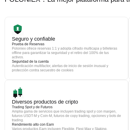
Seguro y confiable
Prueba de Reservas
Poloniex ofrece reservas 1:1 y adopta cifrado multicapa y billeteras
offline para garantizar la seguridad y el retiro del 100% de tus
activos.
Seguridad de la cuenta
Autenticación multifactor, alertas de inicio de sesión inusual y
protección contra secuestro de cookies
Diversos productos de cripto
Trading Spot y de Futuros
Amplia gama de servicios que incluyen trading spot y con margen,
futuros USDT-M y Coin-M, futuros de copy trading, opciones y bots de
trading.
Rendimiento alto con Earn
Varios productos Earn incluyen Flexible, Flexi Max y Staking.