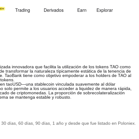
Trading
Derivados
Earn
Explorar
ada innovadora que facilita la utilización de los tokens TAO como
de transformar la naturaleza típicamente estática de la tenencia de
ble. TaoBank tiene como objetivo empoderar a los holders de TAO al
 tokens.
 en taoUSD—una stablecoin vinculada suavemente al dólar
 solo permite a los usuarios acceder a liquidez de manera rápida,
rcado de criptomonedas. La proporción de sobrecolateralización
tema se mantenga estable y robusto.
 30 días, 60 días, 90 días, 1 año y desde que fue listado en Poloniex.