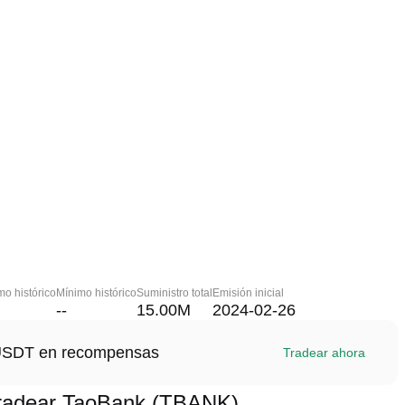
o histórico
Mínimo histórico
Suministro total
Emisión inicial
--
15.00M
2024-02-26
1 USDT en recompensas
Tradear ahora
radear TaoBank (TBANK)