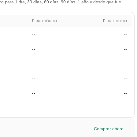
 para 1 día, 30 días, 60 días, 90 días, 1 año y desde que fue
Precio máximo
Precio mínimo
--
--
--
--
--
--
--
--
--
--
--
--
Comprar ahora