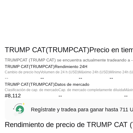
TRUMP CAT(TRUMPCAT)Precio en tiem
TRUMPCAT (TRUMP CAT) se encuentra actualmente tradeando a --, 
TRUMP CAT(TRUMPCAT)Rendimiento 24H
Cambio de precio hoy
Volumen de 24 h (USD)
Máximo 24h (USD)
Mínimo 24h (
--
--
--
--
TRUMP CAT(TRUMPCAT)Datos de mercado
Clasificación de cap. de mercado
Cap. de mercado completamente diluida
Máxim
#8,112
--
--
Regístrate y tradea para ganar hasta 71
Rendimiento de precio de TRUMP CAT