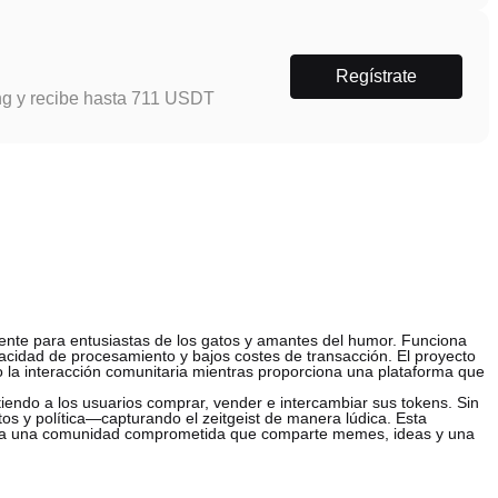
Regístrate
ng y recibe hasta 711 USDT
te para entusiastas de los gatos y amantes del humor. Funciona
pacidad de procesamiento y bajos costes de transacción. El proyecto
o la interacción comunitaria mientras proporciona una plataforma que
ndo a los usuarios comprar, vender e intercambiar sus tokens. Sin
 y política—capturando el zeitgeist de manera lúdica. Esta
sa a una comunidad comprometida que comparte memes, ideas y una