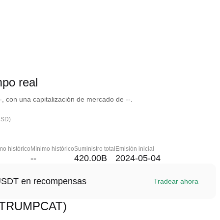
po real
con una capitalización de mercado de --.
USD)
o histórico
Mínimo histórico
Suministro total
Emisión inicial
--
420.00B
2024-05-04
1 USDT en recompensas
Tradear ahora
 (TRUMPCAT)