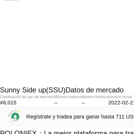
Sunny Side up(SSU)Datos de mercado
Clasificación de cap. de mercado
Máximo histórico
Mínimo histórico
Emisión inicial
#6,015
--
--
2022-02-2
Regístrate y tradea para ganar hasta 711 
POLONIEX：La mejor plataforma para tra