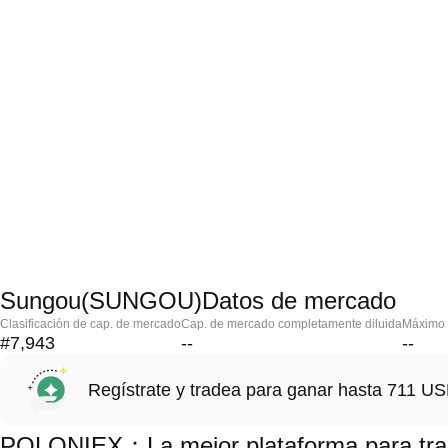
Sungou(SUNGOU)Datos de mercado
Clasificación de cap. de mercado
Cap. de mercado completamente diluida
Máximo h
#7,943
--
--
Regístrate y tradea para ganar hasta 711 
POLONIEX：La mejor plataforma para t