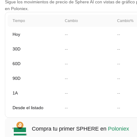
Sigue los movimientos de precio de Sphere AI con vistas de gráfico p
en Poloniex.
Tiempo
Cambio
Cambio%
Hoy
--
--
30D
--
--
60D
--
--
90D
--
--
1A
--
--
Desde el listado
--
--
Compra tu primer SPHERE en
Poloniex