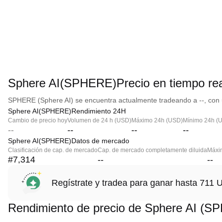
Sphere AI(SPHERE)Precio en tiempo rea
SPHERE (Sphere AI) se encuentra actualmente tradeando a --, con u
Sphere AI(SPHERE)Rendimiento 24H
Cambio de precio hoy
Volumen de 24 h (USD)
Máximo 24h (USD)
Mínimo 24h (
--
--
--
--
Sphere AI(SPHERE)Datos de mercado
Clasificación de cap. de mercado
Cap. de mercado completamente diluida
Máxim
#7,314
--
--
Regístrate y tradea para ganar hasta 71
Rendimiento de precio de Sphere AI (S