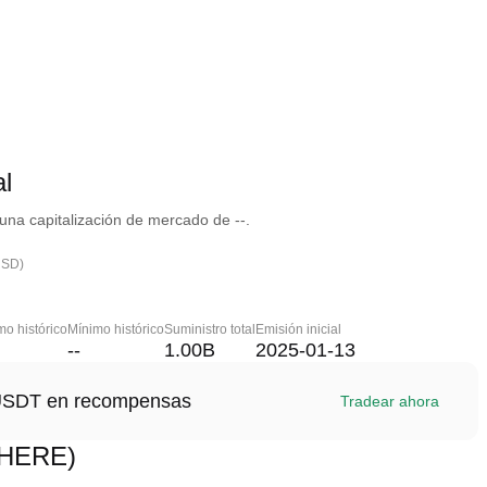
l
na capitalización de mercado de --.
USD)
o histórico
Mínimo histórico
Suministro total
Emisión inicial
--
1.00B
2025-01-13
1 USDT en recompensas
Tradear ahora
PHERE)