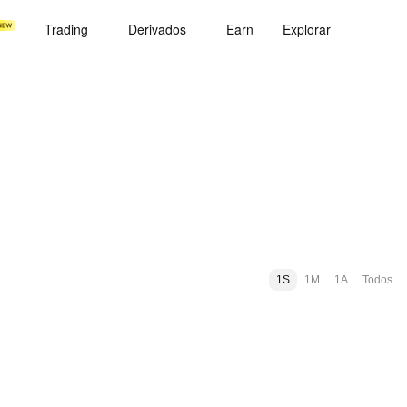
Trading
Derivados
Earn
Explorar
1S
1M
1A
Todos