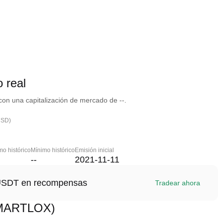
 real
n una capitalización de mercado de --.
USD)
o histórico
Mínimo histórico
Emisión inicial
--
2021-11-11
1 USDT en recompensas
Tradear ahora
SMARTLOX)