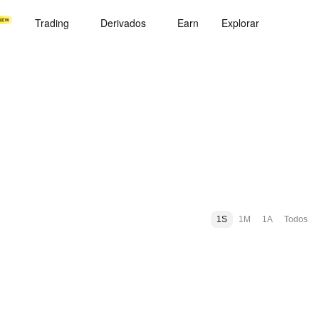
Trading
Derivados
Earn
Explorar
1S
1M
1A
Todos