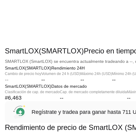
SmartLOX(SMARTLOX)Precio en tiempo
SMARTLOX (SmartLOX) se encuentra actualmente tradeando a --, co
SmartLOX(SMARTLOX)Rendimiento 24H
Cambio de precio hoy
Volumen de 24 h (USD)
Máximo 24h (USD)
Mínimo 24h (
--
--
--
--
SmartLOX(SMARTLOX)Datos de mercado
Clasificación de cap. de mercado
Cap. de mercado completamente diluida
Máxim
#6,463
--
--
Regístrate y tradea para ganar hasta 71
Rendimiento de precio de SmartLOX (