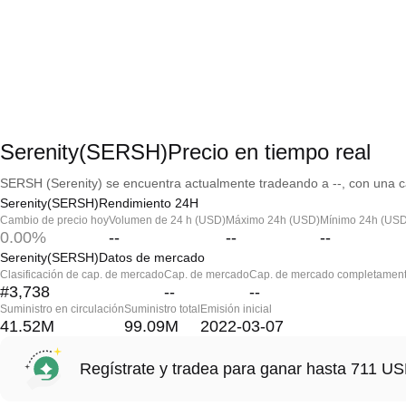
Serenity(SERSH)Precio en tiempo real
SERSH (Serenity) se encuentra actualmente tradeando a --, con una ca
Serenity(SERSH)Rendimiento 24H
Cambio de precio hoy
Volumen de 24 h (USD)
Máximo 24h (USD)
Mínimo 24h (USD
0.00%
--
--
--
Serenity(SERSH)Datos de mercado
Clasificación de cap. de mercado
Cap. de mercado
Cap. de mercado completament
#3,738
--
--
Suministro en circulación
Suministro total
Emisión inicial
41.52M
99.09M
2022-03-07
Regístrate y tradea para ganar hasta 711 