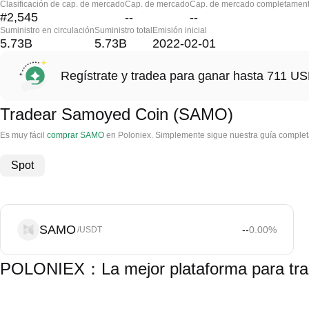
Clasificación de cap. de mercado
Cap. de mercado
Cap. de mercado completament
#2,545
--
--
Suministro en circulación
Suministro total
Emisión inicial
5.73B
5.73B
2022-02-01
Regístrate y tradea para ganar hasta 711 
Tradear Samoyed Coin (SAMO)
Es muy fácil
comprar SAMO
en Poloniex. Simplemente sigue nuestra guía complet
Spot
SAMO
--
0.00
%
/USDT
POLONIEX：La mejor plataforma para tr