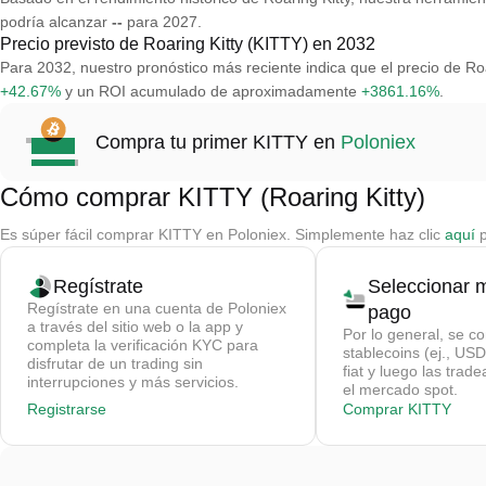
podría alcanzar
--
para 2027.
Precio previsto de Roaring Kitty (KITTY) en 2032
Para 2032, nuestro pronóstico más reciente indica que el precio de R
+42.67%
y un ROI acumulado de aproximadamente
+3861.16%
.
Compra tu primer KITTY en
Poloniex
Cómo comprar KITTY (Roaring Kitty)
Es súper fácil comprar KITTY en Poloniex. Simplemente haz clic
aquí
p
Regístrate
Seleccionar 
Regístrate en una cuenta de Poloniex
pago
a través del sitio web o la app y
Por lo general, se c
completa la verificación KYC para
stablecoins (ej., U
disfrutar de un trading sin
fiat y luego las trad
interrupciones y más servicios.
el mercado spot.
Registrarse
Comprar KITTY