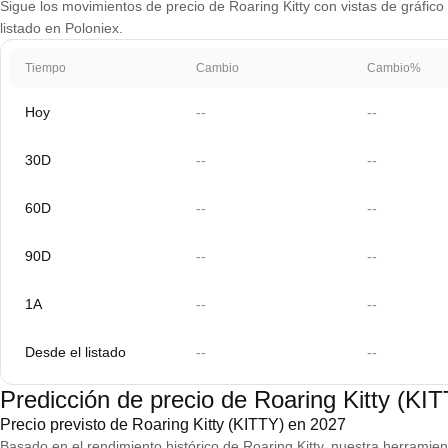
Sigue los movimientos de precio de Roaring Kitty con vistas de gráfico
listado en Poloniex.
Tiempo
Cambio
Cambio%
Hoy
--
--
30D
--
--
60D
--
--
90D
--
--
1A
--
--
Desde el listado
--
--
Predicción de precio de Roaring Kitty (KI
Precio previsto de Roaring Kitty (KITTY) en 2027
Basado en el rendimiento histórico de Roaring Kitty, nuestra herramien