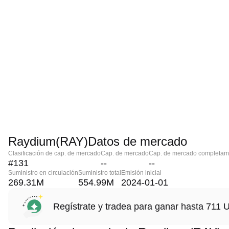
Raydium(RAY)Datos de mercado
Clasificación de cap. de mercado
Cap. de mercado
Cap. de mercado completame
#131
--
--
Suministro en circulación
Suministro total
Emisión inicial
269.31M
554.99M
2024-01-01
Regístrate y tradea para ganar hasta 71