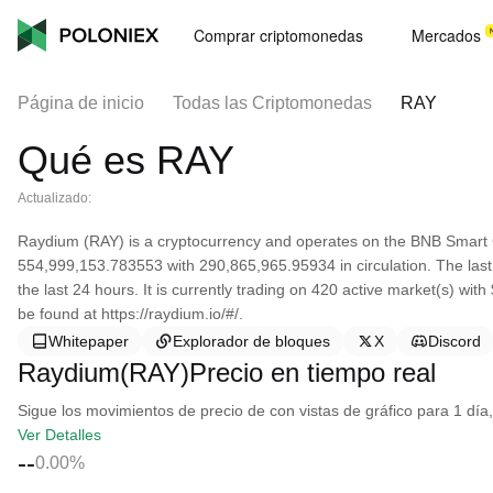
Comprar criptomonedas
Mercados
Página de inicio
Todas las Criptomonedas
RAY
Qué es RAY
Actualizado:
Raydium (RAY) is a cryptocurrency and operates on the BNB Smart 
554,999,153.783553 with 290,865,965.95934 in circulation. The las
the last 24 hours. It is currently trading on 420 active market(s) wi
be found at https://raydium.io/#/.
Whitepaper
Explorador de bloques
X
Discord
Raydium(RAY)Precio en tiempo real
Sigue los movimientos de precio de con vistas de gráfico para 1 día,
Ver Detalles
--
0.00%