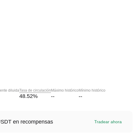
nte diluida
Tasa de circulación
Máximo histórico
Mínimo histórico
48.52
%
--
--
1 USDT en recompensas
Tradear ahora