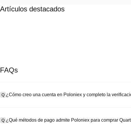
Artículos destacados
FAQs
¿Cómo creo una cuenta en Poloniex y completo la verifica
Q
Para crear una cuenta, visita la
página de registro
en nuestro sitio o
A
“Registrarse”, ingresa tu correo electrónico o número de teléfono, 
¿Qué métodos de pago admite Poloniex para comprar Quart
Q
confirmación o el código SMS. Después del registro, dirígete a "Co
de identidad y toma una selfie para completar la verificación KYC. 