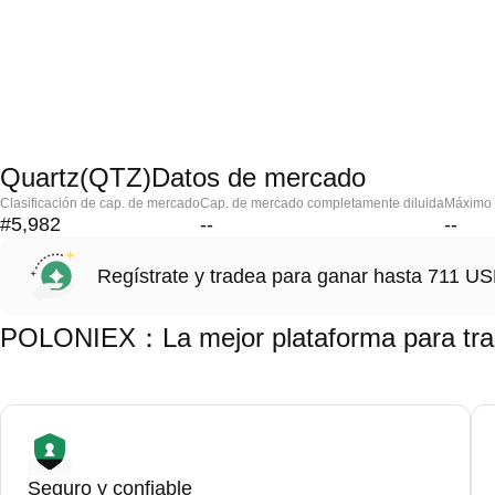
Quartz(QTZ)Datos de mercado
Clasificación de cap. de mercado
Cap. de mercado completamente diluida
Máximo h
#5,982
--
--
Regístrate y tradea para ganar hasta 711 
POLONIEX：La mejor plataforma para tra
Seguro y confiable