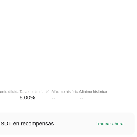
nte diluida
Tasa de circulación
Máximo histórico
Mínimo histórico
5.00
%
--
--
1 USDT en recompensas
Tradear ahora