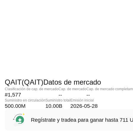
QAIT(QAIT)Datos de mercado
Clasificación de cap. de mercado
Cap. de mercado
Cap. de mercado completame
#1,577
--
--
Suministro en circulación
Suministro total
Emisión inicial
500.00M
10.00B
2026-05-28
Regístrate y tradea para ganar hasta 71