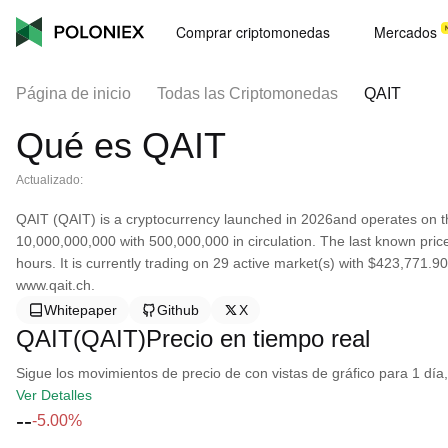
Comprar criptomonedas
Mercados
Página de inicio
Todas las Criptomonedas
QAIT
Qué es QAIT
Actualizado:
QAIT (QAIT) is a cryptocurrency launched in 2026and operates on t
10,000,000,000 with 500,000,000 in circulation. The last known pri
hours. It is currently trading on 29 active market(s) with $423,771.9
www.qait.ch.
Whitepaper
Github
X
QAIT(QAIT)Precio en tiempo real
Sigue los movimientos de precio de con vistas de gráfico para 1 día,
Ver Detalles
--
-5.00%