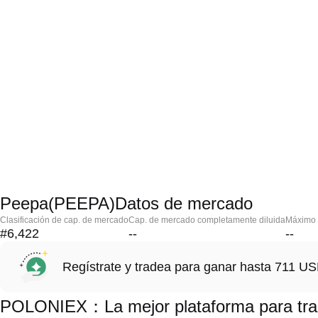
Peepa(PEEPA)Datos de mercado
Clasificación de cap. de mercado
Cap. de mercado completamente diluida
Máximo h
#6,422
--
--
Regístrate y tradea para ganar hasta 711 
POLONIEX：La mejor plataforma para tr