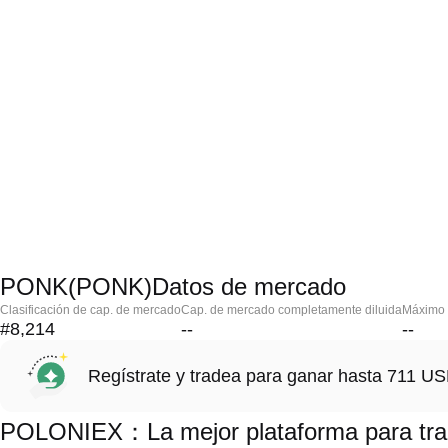
PONK(PONK)Datos de mercado
Clasificación de cap. de mercado
Cap. de mercado completamente diluida
Máximo h
#8,214
--
--
Regístrate y tradea para ganar hasta 711 
POLONIEX：La mejor plataforma para t