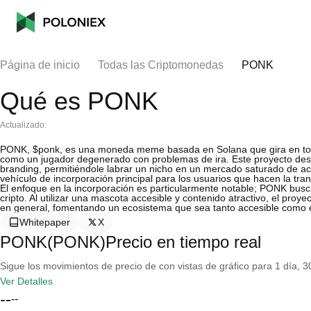
Página de inicio
Todas las Criptomonedas
PONK
Qué es PONK
Actualizado:
PONK, $ponk, es una moneda meme basada en Solana que gira en to
como un jugador degenerado con problemas de ira. Este proyecto dest
branding, permitiéndole labrar un nicho en un mercado saturado de act
vehículo de incorporación principal para los usuarios que hacen la tran
El enfoque en la incorporación es particularmente notable; PONK busca 
cripto. Al utilizar una mascota accesible y contenido atractivo, el proy
en general, fomentando un ecosistema que sea tanto accesible como e
Whitepaper
X
PONK(PONK)Precio en tiempo real
Sigue los movimientos de precio de con vistas de gráfico para 1 día, 30
Ver Detalles
--
--