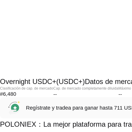
Overnight USDC+(USDC+)Datos de merc
Clasificación de cap. de mercado
Cap. de mercado completamente diluida
Máximo h
#6,480
--
--
Regístrate y tradea para ganar hasta 711 
POLONIEX：La mejor plataforma para tr