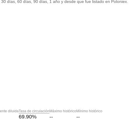
 30 días, 60 días, 90 días, 1 año y desde que fue listado en Poloniex.
nte diluida
Tasa de circulación
Máximo histórico
Mínimo histórico
69.90
%
--
--