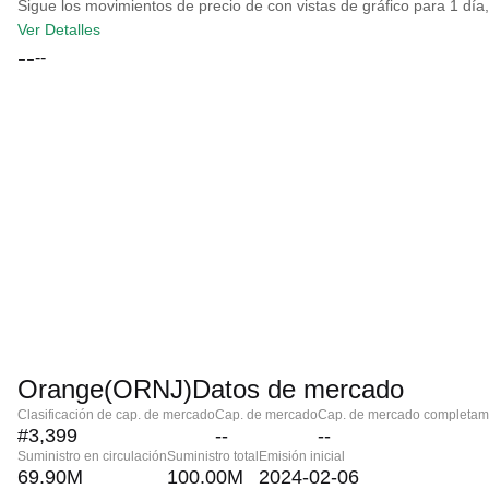
Sigue los movimientos de precio de con vistas de gráfico para 1 día,
Ver Detalles
--
--
Orange(ORNJ)Datos de mercado
Clasificación de cap. de mercado
Cap. de mercado
Cap. de mercado completame
#3,399
--
--
Suministro en circulación
Suministro total
Emisión inicial
69.90M
100.00M
2024-02-06