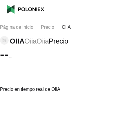
Página de inicio
Precio
OIIA
OIIA
OiiaOiia
Precio
--
--
Precio en tiempo real de OIIA