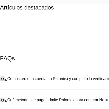
Artículos destacados
FAQs
¿Cómo creo una cuenta en Poloniex y completo la verifica
Q
Para crear una cuenta, visita la
página de registro
en nuestro sitio o
A
“Registrarse”, ingresa tu correo electrónico o número de teléfono, 
¿Qué métodos de pago admite Poloniex para comprar Net
Q
confirmación o el código SMS. Después del registro, dirígete a "Co
de identidad y toma una selfie para completar la verificación KYC. 