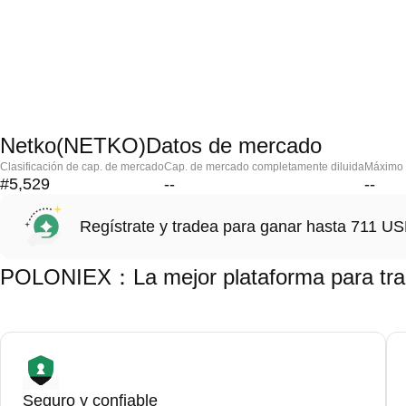
Netko(NETKO)Datos de mercado
Clasificación de cap. de mercado
Cap. de mercado completamente diluida
Máximo h
#5,529
--
--
Regístrate y tradea para ganar hasta 711 
POLONIEX：La mejor plataforma para tr
Seguro y confiable