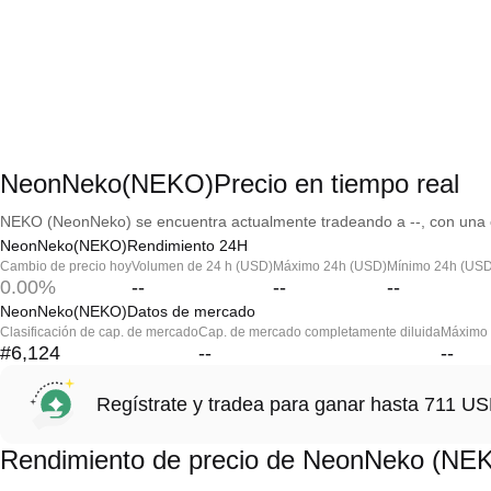
NeonNeko(NEKO)Precio en tiempo real
NEKO (NeonNeko) se encuentra actualmente tradeando a --, con una c
NeonNeko(NEKO)Rendimiento 24H
Cambio de precio hoy
Volumen de 24 h (USD)
Máximo 24h (USD)
Mínimo 24h (USD
0.00%
--
--
--
NeonNeko(NEKO)Datos de mercado
Clasificación de cap. de mercado
Cap. de mercado completamente diluida
Máximo h
#6,124
--
--
Regístrate y tradea para ganar hasta 711 
Rendimiento de precio de NeonNeko (NE