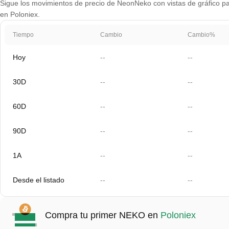
Sigue los movimientos de precio de NeonNeko con vistas de gráfico par
en Poloniex.
Tiempo
Cambio
Cambio%
Hoy
--
--
30D
--
--
60D
--
--
90D
--
--
1A
--
--
Desde el listado
--
--
Compra tu primer NEKO en
Poloniex