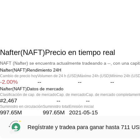
Nafter(NAFT)Precio en tiempo real
NAFT (Nafter) se encuentra actualmente tradeando a --, con una capit
Nafter(NAFT)Rendimiento 24H
Cambio de precio hoy
Volumen de 24 h (USD)
Máximo 24h (USD)
Mínimo 24h (USD
-2.00%
--
--
--
Nafter(NAFT)Datos de mercado
Clasificación de cap. de mercado
Cap. de mercado
Cap. de mercado completament
#2,467
--
--
Suministro en circulación
Suministro total
Emisión inicial
997.65M
997.65M
2021-05-15
Regístrate y tradea para ganar hasta 711 