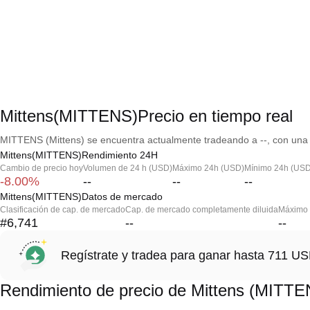
Mittens(MITTENS)Precio en tiempo real
MITTENS (Mittens) se encuentra actualmente tradeando a --, con una c
Mittens(MITTENS)Rendimiento 24H
Cambio de precio hoy
Volumen de 24 h (USD)
Máximo 24h (USD)
Mínimo 24h (USD
-8.00%
--
--
--
Mittens(MITTENS)Datos de mercado
Clasificación de cap. de mercado
Cap. de mercado completamente diluida
Máximo h
#6,741
--
--
Regístrate y tradea para ganar hasta 711 
Rendimiento de precio de Mittens (MITTE