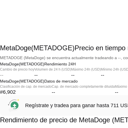
MetaDoge(METADOGE)Precio en tiempo r
METADOGE (MetaDoge) se encuentra actualmente tradeando a --, con 
MetaDoge(METADOGE)Rendimiento 24H
Cambio de precio hoy
Volumen de 24 h (USD)
Máximo 24h (USD)
Mínimo 24h (USD
--
--
--
--
MetaDoge(METADOGE)Datos de mercado
Clasificación de cap. de mercado
Cap. de mercado completamente diluida
Máximo h
#6,902
--
--
Regístrate y tradea para ganar hasta 711 
Rendimiento de precio de MetaDoge (M