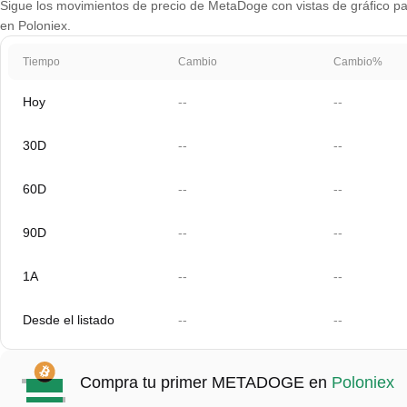
Sigue los movimientos de precio de MetaDoge con vistas de gráfico par
en Poloniex.
Tiempo
Cambio
Cambio%
Hoy
--
--
30D
--
--
60D
--
--
90D
--
--
1A
--
--
Desde el listado
--
--
Compra tu primer METADOGE en
Poloniex