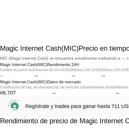
Magic Internet Cash(MIC)Precio en tiempo
MIC (Magic Internet Cash) se encuentra actualmente tradeando a --, c
Magic Internet Cash(MIC)Rendimiento 24H
Cambio de precio hoy
Volumen de 24 h (USD)
Máximo 24h (USD)
Mínimo 24h (USD
--
--
--
--
Magic Internet Cash(MIC)Datos de mercado
Clasificación de cap. de mercado
Cap. de mercado completamente diluida
Máximo h
#6,707
--
--
Regístrate y tradea para ganar hasta 711 
Rendimiento de precio de Magic Internet 