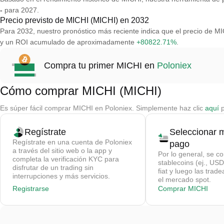
-
para 2027.
Precio previsto de MICHI (MICHI) en 2032
Para 2032, nuestro pronóstico más reciente indica que el precio de 
y un ROI acumulado de aproximadamente
+80822.71%
.
Compra tu primer MICHI en
Poloniex
Cómo comprar MICHI (MICHI)
Es súper fácil comprar MICHI en Poloniex. Simplemente haz clic
aquí
p
Regístrate
Seleccionar 
Regístrate en una cuenta de Poloniex
pago
a través del sitio web o la app y
Por lo general, se c
completa la verificación KYC para
stablecoins (ej., U
disfrutar de un trading sin
fiat y luego las trad
interrupciones y más servicios.
el mercado spot.
Registrarse
Comprar MICHI