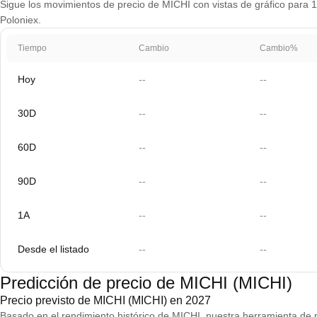
Sigue los movimientos de precio de MICHI con vistas de gráfico para 1 
Poloniex.
Tiempo
Cambio
Cambio%
Hoy
--
--
30D
--
--
60D
--
--
90D
--
--
1A
--
--
Desde el listado
--
--
Predicción de precio de MICHI (MICHI)
Precio previsto de MICHI (MICHI) en 2027
Basado en el rendimiento histórico de MICHI, nuestra herramienta de 