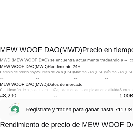
MEW WOOF DAO(MWD)Precio en tiempo
MWD (MEW WOOF DAO) se encuentra actualmente tradeando a --, con 
MEW WOOF DAO(MWD)Rendimiento 24H
Cambio de precio hoy
Volumen de 24 h (USD)
Máximo 24h (USD)
Mínimo 24h (USD
--
--
--
--
MEW WOOF DAO(MWD)Datos de mercado
Clasificación de cap. de mercado
Cap. de mercado completamente diluida
Suminist
#8,290
--
1.00
Regístrate y tradea para ganar hasta 711 
Rendimiento de precio de MEW WOOF 