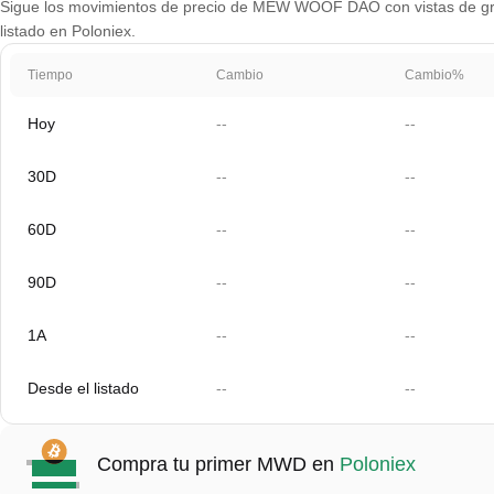
Sigue los movimientos de precio de MEW WOOF DAO con vistas de gráfi
listado en Poloniex.
Tiempo
Cambio
Cambio%
Hoy
--
--
30D
--
--
60D
--
--
90D
--
--
1A
--
--
Desde el listado
--
--
Compra tu primer MWD en
Poloniex