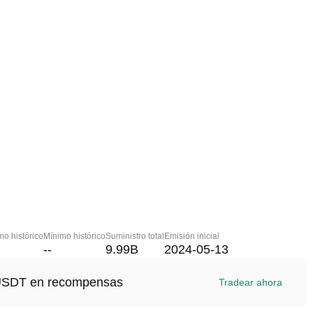
o histórico
Mínimo histórico
Suministro total
Emisión inicial
--
9.99B
2024-05-13
1 USDT en recompensas
Tradear ahora