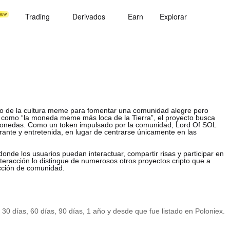
Trading
Derivados
Earn
Explorar
vo de la cultura meme para fomentar una comunidad alegre pero
o como “la moneda meme más loca de la Tierra”, el proyecto busca
tomonedas. Como un token impulsado por la comunidad, Lord Of SOL
ibrante y entretenida, en lugar de centrarse únicamente en las
donde los usuarios puedan interactuar, compartir risas y participar en
interacción lo distingue de numerosos otros proyectos cripto que a
ucción de comunidad.
 30 días, 60 días, 90 días, 1 año y desde que fue listado en Poloniex.