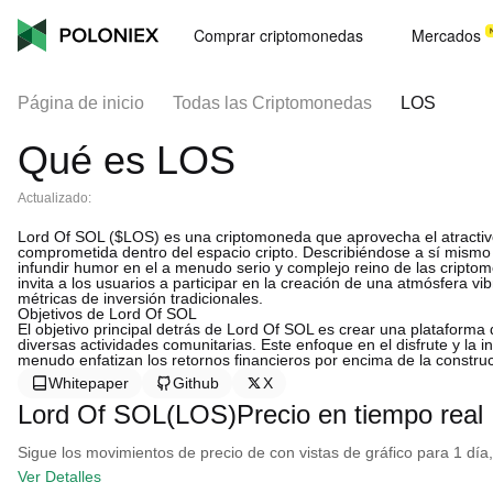
Comprar criptomonedas
Mercados
Página de inicio
Todas las Criptomonedas
LOS
Qué es LOS
Actualizado:
Lord Of SOL ($LOS) es una criptomoneda que aprovecha el atracti
comprometida dentro del espacio cripto. Describiéndose a sí mism
infundir humor en el a menudo serio y complejo reino de las crip
invita a los usuarios a participar en la creación de una atmósfera v
métricas de inversión tradicionales.
Objetivos de Lord Of SOL
El objetivo principal detrás de Lord Of SOL es crear una plataforma 
diversas actividades comunitarias. Este enfoque en el disfrute y la 
menudo enfatizan los retornos financieros por encima de la constr
Whitepaper
Github
X
Lord Of SOL(LOS)Precio en tiempo real
Sigue los movimientos de precio de con vistas de gráfico para 1 día,
Ver Detalles