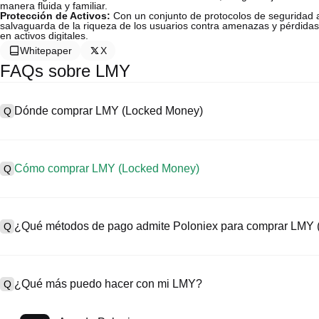
manera fluida y familiar.
Protección de Activos:
Con un conjunto de protocolos de seguridad 
salvaguarda de la riqueza de los usuarios contra amenazas y pérdidas
en activos digitales.
Whitepaper
X
FAQs sobre LMY
Dónde comprar LMY (Locked Money)
Q
A
Los intercambios centralizados (CEX) son una de las formas más f
ofrecen interfaces fáciles de usar, alta liquidez y una variedad de h
Cómo comprar LMY (Locked Money)
Q
ejemplo, Poloniex admite trading en criptomonedas diversificadas, i
Compra Locked Money en un CEX de la siguiente manera:
A
Comienza tu viaje cripto en cuatro pasos con Poloniex, una plataf
1. Crea una cuenta y completa la verificación KYC.
una amplia gama de activos digitales de alta calidad.
¿Qué métodos de pago admite Poloniex para comprar LMY
Q
2. Deposita fondos en tu cuenta con monedas fiat y criptomonedas.
3. Busca LMY.
4. Coloca una orden de mercado/límite para comprar.
A
Poloniex admite:
1) Tarjeta de crédito/débito (como Visa y Mastercard) para comprar 
¿Qué más puedo hacer con mi LMY?
Q
2) Trading P2P para comprar USDT a otros usuarios, protegido po
3) Transferencias bancarias para depositar monedas fiat como USD