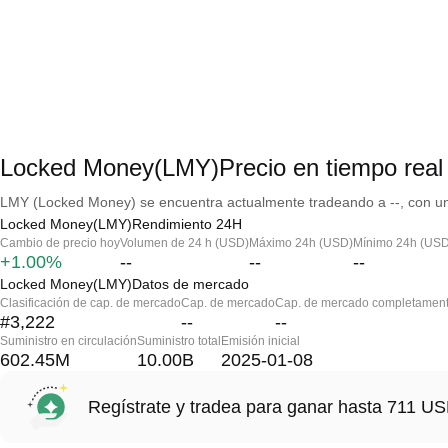
Locked Money(LMY)Precio en tiempo real
LMY (Locked Money) se encuentra actualmente tradeando a --, con una
Locked Money(LMY)Rendimiento 24H
Cambio de precio hoy
Volumen de 24 h (USD)
Máximo 24h (USD)
Mínimo 24h (USD
+1.00%
--
--
--
Locked Money(LMY)Datos de mercado
Clasificación de cap. de mercado
Cap. de mercado
Cap. de mercado completament
#3,222
--
--
Suministro en circulación
Suministro total
Emisión inicial
602.45M
10.00B
2025-01-08
Regístrate y tradea para ganar hasta 711 