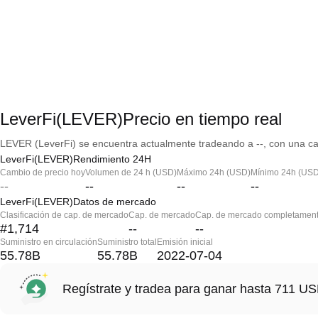
LeverFi(LEVER)Precio en tiempo real
LEVER (LeverFi) se encuentra actualmente tradeando a --, con una cap
LeverFi(LEVER)Rendimiento 24H
Cambio de precio hoy
Volumen de 24 h (USD)
Máximo 24h (USD)
Mínimo 24h (USD
--
--
--
--
LeverFi(LEVER)Datos de mercado
Clasificación de cap. de mercado
Cap. de mercado
Cap. de mercado completament
#1,714
--
--
Suministro en circulación
Suministro total
Emisión inicial
55.78B
55.78B
2022-07-04
Regístrate y tradea para ganar hasta 711 