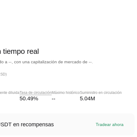
 tiempo real
a --, con una capitalización de mercado de --.
USD)
nte diluida
Tasa de circulación
Máximo histórico
Suministro en circulación
50.49
%
--
5.04M
1 USDT en recompensas
Tradear ahora