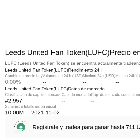
Leeds United Fan Token(LUFC)Precio en
LUFC (Leeds United Fan Token) se encuentra actualmente tradeando 
Leeds United Fan Token(LUFC)Rendimiento 24H
Cambio de precio hoy
Volumen de 24 h (USD)
Máximo 24h (USD)
Mínimo 24h (
0.00%
--
--
--
Leeds United Fan Token(LUFC)Datos de mercado
Clasificación de cap. de mercado
Cap. de mercado
Cap. de mercado completame
#2,957
--
--
Suministro total
Emisión inicial
10.00M
2021-11-02
Regístrate y tradea para ganar hasta 71