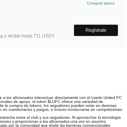
Comprar ahora
Regístrate
ng y recibe hasta 711 USDT
 a los aficionados interactuar directamente con el Leeds United FC
icionales de apoyo, el token $LUFC ofrece una variedad de
 de la compra de tokens, los seguidores pueden votar en diversas
r en cuestionarios y juegos, e incluso involucrarse en competiciones
estrecha entre el club y sus seguidores. Al aprovechar la tecnología
siones y proporcionar a los aficionados una voz en asuntos
lsado por la comunidad que elude las barreras convencionales