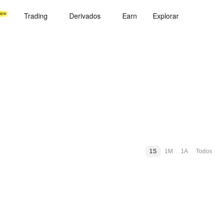
Trading
Derivados
Earn
Explorar
1S
1M
1A
Todos