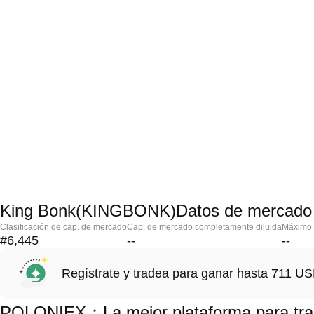
King Bonk(KINGBONK)Datos de mercado
Clasificación de cap. de mercado
Cap. de mercado completamente diluida
Máximo h
#6,445
--
--
Regístrate y tradea para ganar hasta 711 
POLONIEX：La mejor plataforma para tr