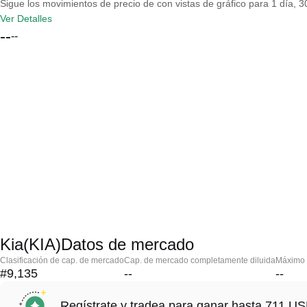
Sigue los movimientos de precio de con vistas de gráfico para 1 día, 30
Ver Detalles
--
--
Kia(KIA)Datos de mercado
Clasificación de cap. de mercado
Cap. de mercado completamente diluida
Máximo h
#9,135
--
--
Regístrate y tradea para ganar hasta 711 