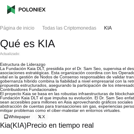
Página de inicio
Todas las Criptomonedas
KIA
Qué es KIA
Actualizado:
Estructura de Liderazgo
La Fundación Kaia DLT, presidida por el Dr. Sam Seo, supervisa el desa
asociaciones estratégicas. Esta organización coordina con los Oper
vital en la gestión de Nodos de Consenso responsables de validar tran
gobernanza híbrido combina la fiabilidad a nivel empresarial con la 
propuesta estructurados, asegurando la participación de los interesad
Contribuidores Fundacionales
El proyecto Kaia se basa en las robustas infraestructuras de blockchai
Fundación Kaia DLT el que impulsa su evolución. El Dr. Sam Seo enfati
sean accesibles para millones en Asia aprovechando gráficos sociales e
abstracción de cuentas para transacciones sin gas, experiencias perso
mitigar problemas como el ciber-malestar en entornos virtuales.
Whitepaper
X
Kia(KIA)Precio en tiempo real