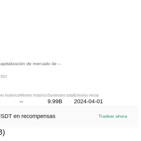
pitalización de mercado de --.
USD)
o histórico
Mínimo histórico
Suministro total
Emisión inicial
--
9.99B
2024-04-01
1 USDT en recompensas
Tradear ahora
B)