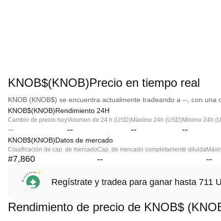
KNOB$(KNOB)Precio en tiempo real
KNOB (KNOB$) se encuentra actualmente tradeando a --, con una ca
KNOB$(KNOB)Rendimiento 24H
Cambio de precio hoy
Volumen de 24 h (USD)
Máximo 24h (USD)
Mínimo 24h (
--
--
--
--
KNOB$(KNOB)Datos de mercado
Clasificación de cap. de mercado
Cap. de mercado completamente diluida
Máxim
#7,860
--
--
Regístrate y tradea para ganar hasta 71
Rendimiento de precio de KNOB$ (KNO