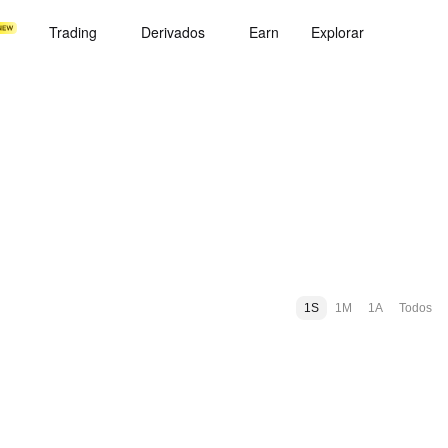
Trading
Derivados
Earn
Explorar
1S
1M
1A
Todos