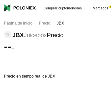
Comprar criptomonedas
Mercados
Página de inicio
Precio
JBX
JBX
Juicebox
Precio
--
--
Precio en tiempo real de JBX