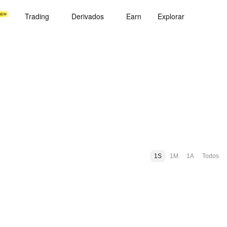
Trading
Derivados
Earn
Explorar
1S
1M
1A
Todos