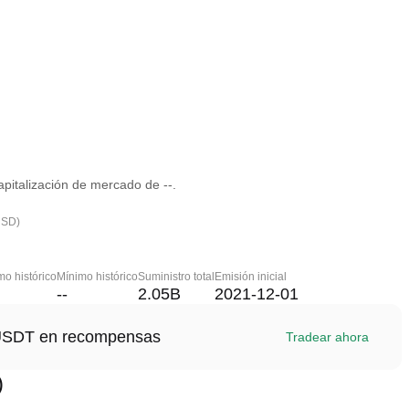
pitalización de mercado de --.
USD)
o histórico
Mínimo histórico
Suministro total
Emisión inicial
--
2.05B
2021-12-01
1 USDT en recompensas
Tradear ahora
)