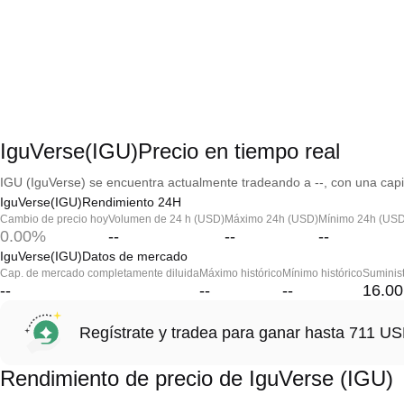
IguVerse(IGU)Precio en tiempo real
IGU (IguVerse) se encuentra actualmente tradeando a --, con una capi
IguVerse(IGU)Rendimiento 24H
Cambio de precio hoy
Volumen de 24 h (USD)
Máximo 24h (USD)
Mínimo 24h (USD
0.00%
--
--
--
IguVerse(IGU)Datos de mercado
Cap. de mercado completamente diluida
Máximo histórico
Mínimo histórico
Suminist
--
--
--
16.0
Regístrate y tradea para ganar hasta 711 
Rendimiento de precio de IguVerse (IGU)