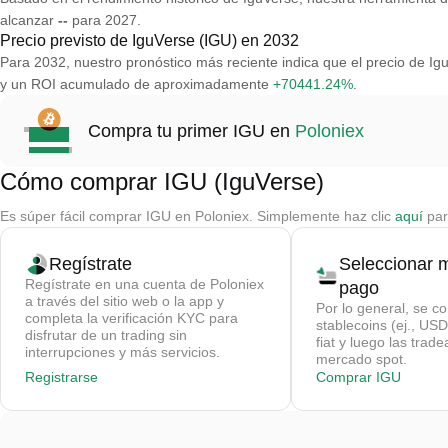
alcanzar
--
para 2027.
Precio previsto de IguVerse (IGU) en 2032
Para 2032, nuestro pronóstico más reciente indica que el precio de 
y un ROI acumulado de aproximadamente
+70441.24%
.
Compra tu primer IGU en
Poloniex
Cómo comprar IGU (IguVerse)
Es súper fácil comprar IGU en Poloniex. Simplemente haz clic
aquí
par
Regístrate
Seleccionar 
Regístrate en una cuenta de Poloniex
pago
a través del sitio web o la app y
Por lo general, se c
completa la verificación KYC para
stablecoins (ej., U
disfrutar de un trading sin
fiat y luego las trad
interrupciones y más servicios.
mercado spot.
Registrarse
Comprar IGU