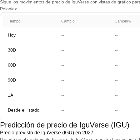
Sigue los movimientos de precio de IguVerse con vistas de gráfico para
Poloniex.
Tiempo
Cambio
Cambio%
Hoy
--
--
30D
--
--
60D
--
--
90D
--
--
1A
--
--
Desde el listado
--
--
Predicción de precio de IguVerse (IGU)
Precio previsto de IguVerse (IGU) en 2027
Basado en el rendimiento histórico de IguVerse, nuestra herramienta d