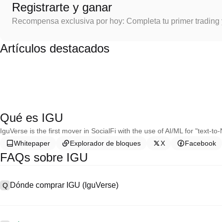
Registrarte y ganar
Recompensa exclusiva por hoy: Completa tu primer trading
Artículos destacados
Qué es IGU
IguVerse is the first mover in SocialFi with the use of AI/ML for "text-
Whitepaper
Explorador de bloques
X
Facebook
FAQs sobre IGU
Dónde comprar IGU (IguVerse)
Q
A
Los intercambios centralizados (CEX) son una de las formas más fá
ofrecen interfaces fáciles de usar, alta liquidez y una variedad de h