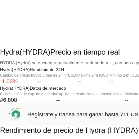
Hydra(HYDRA)Precio en tiempo real
HYDRA (Hydra) se encuentra actualmente tradeando a --, con una capi
Hydra(HYDRA)Rendimiento 24H
Cambio de precio hoy
Volumen de 24 h (USD)
Máximo 24h (USD)
Mínimo 24h (USD
-1.00%
--
--
--
Hydra(HYDRA)Datos de mercado
Clasificación de cap. de mercado
Cap. de mercado completamente diluida
Máximo h
#6,808
--
--
Regístrate y tradea para ganar hasta 711 
Rendimiento de precio de Hydra (HYDRA)