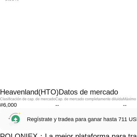
Heavenland(HTO)Datos de mercado
Clasificación de cap. de mercado
Cap. de mercado completamente diluida
Máximo h
#6,000
--
--
Regístrate y tradea para ganar hasta 711 
POLONIEX：La mejor plataforma para tra