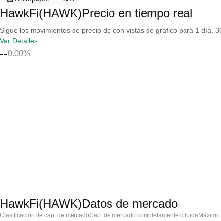
HawkFi(HAWK)Precio en tiempo real
Sigue los movimientos de precio de con vistas de gráfico para 1 día, 30
Ver Detalles
--
0.00%
HawkFi(HAWK)Datos de mercado
Clasificación de cap. de mercado
Cap. de mercado completamente diluida
Máximo h