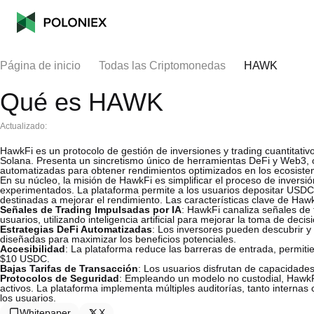
Página de inicio
Todas las Criptomonedas
HAWK
Qué es HAWK
Actualizado:
HawkFi es un protocolo de gestión de inversiones y trading cuantitativ
Solana. Presenta un sincretismo único de herramientas DeFi y Web3, of
automatizadas para obtener rendimientos optimizados en los ecosiste
En su núcleo, la misión de HawkFi es simplificar el proceso de inversió
experimentados. La plataforma permite a los usuarios depositar USDC,
destinadas a mejorar el rendimiento. Las características clave de Hawk
Señales de Trading Impulsadas por IA
: HawkFi canaliza señales de 
usuarios, utilizando inteligencia artificial para mejorar la toma de decis
Estrategias DeFi Automatizadas
: Los inversores pueden descubrir y 
diseñadas para maximizar los beneficios potenciales.
Accesibilidad
: La plataforma reduce las barreras de entrada, permiti
$10 USDC.
Bajas Tarifas de Transacción
: Los usuarios disfrutan de capacidades
Protocolos de Seguridad
: Empleando un modelo no custodial, HawkF
activos. La plataforma implementa múltiples auditorías, tanto internas 
los usuarios.
Whitepaper
X