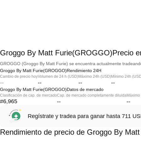
Groggo By Matt Furie(GROGGO)Precio en
GROGGO (Groggo By Matt Furie) se encuentra actualmente tradeando a
Groggo By Matt Furie(GROGGO)Rendimiento 24H
Cambio de precio hoy
Volumen de 24 h (USD)
Máximo 24h (USD)
Mínimo 24h (USD
--
--
--
--
Groggo By Matt Furie(GROGGO)Datos de mercado
Clasificación de cap. de mercado
Cap. de mercado completamente diluida
Máximo h
#6,965
--
--
Regístrate y tradea para ganar hasta 711 
Rendimiento de precio de Groggo By Ma