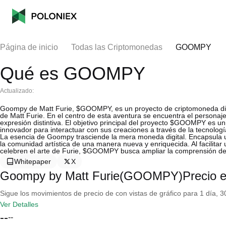
Página de inicio
Todas las Criptomonedas
GOOMPY
Qué es GOOMPY
Actualizado:
Goompy de Matt Furie, $GOOMPY, es un proyecto de criptomoneda diseña
de Matt Furie. En el centro de esta aventura se encuentra el persona
expresión distintiva. El objetivo principal del proyecto $GOOMPY es un
innovador para interactuar con sus creaciones a través de la tecnologí
La esencia de Goompy trasciende la mera moneda digital. Encapsula un
la comunidad artística de una manera nueva y enriquecida. Al facilitar
celebren el arte de Furie, $GOOMPY busca ampliar la comprensión de l
Whitepaper
X
Goompy by Matt Furie(GOOMPY)Precio en
Sigue los movimientos de precio de con vistas de gráfico para 1 día, 30
Ver Detalles
--
--