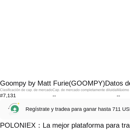
Goompy by Matt Furie(GOOMPY)Datos d
Clasificación de cap. de mercado
Cap. de mercado completamente diluida
Máximo h
#7,131
--
--
Regístrate y tradea para ganar hasta 711 
POLONIEX：La mejor plataforma para tr