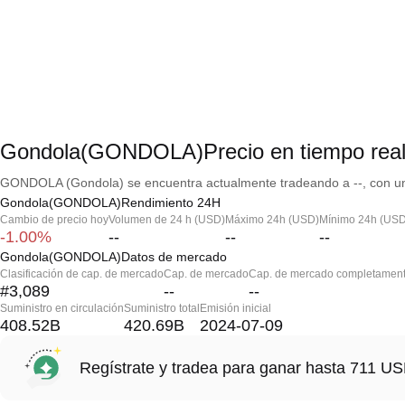
Gondola(GONDOLA)Precio en tiempo rea
GONDOLA (Gondola) se encuentra actualmente tradeando a --, con una
Gondola(GONDOLA)Rendimiento 24H
Cambio de precio hoy
Volumen de 24 h (USD)
Máximo 24h (USD)
Mínimo 24h (USD
-1.00%
--
--
--
Gondola(GONDOLA)Datos de mercado
Clasificación de cap. de mercado
Cap. de mercado
Cap. de mercado completament
#3,089
--
--
Suministro en circulación
Suministro total
Emisión inicial
408.52B
420.69B
2024-07-09
Regístrate y tradea para ganar hasta 711 