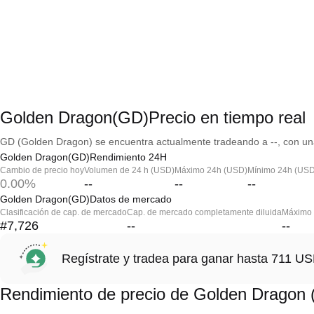
Golden Dragon(GD)Precio en tiempo real
GD (Golden Dragon) se encuentra actualmente tradeando a --, con una
Golden Dragon(GD)Rendimiento 24H
Cambio de precio hoy
Volumen de 24 h (USD)
Máximo 24h (USD)
Mínimo 24h (USD
0.00%
--
--
--
Golden Dragon(GD)Datos de mercado
Clasificación de cap. de mercado
Cap. de mercado completamente diluida
Máximo h
#7,726
--
--
Regístrate y tradea para ganar hasta 711 
Rendimiento de precio de Golden Dragon