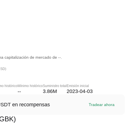
 capitalización de mercado de --.
USD)
o histórico
Mínimo histórico
Suministro total
Emisión inicial
--
3.86M
2023-04-03
1 USDT en recompensas
Tradear ahora
(GBK)