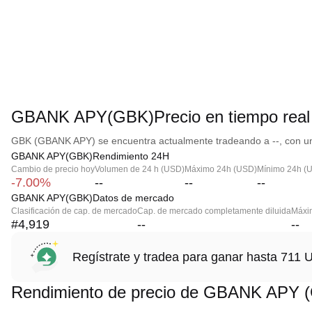
GBANK APY(GBK)Precio en tiempo real
GBK (GBANK APY) se encuentra actualmente tradeando a --, con una
GBANK APY(GBK)Rendimiento 24H
Cambio de precio hoy
Volumen de 24 h (USD)
Máximo 24h (USD)
Mínimo 24h (
-7.00%
--
--
--
GBANK APY(GBK)Datos de mercado
Clasificación de cap. de mercado
Cap. de mercado completamente diluida
Máxim
#4,919
--
--
Regístrate y tradea para ganar hasta 71
Rendimiento de precio de GBANK APY 