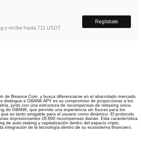
Regístrate
ng y recibe hasta 711 USDT
n de Binance Coin, y busca diferenciarse en el abarrotado mercado
que distingue a GBANK APY es su compromiso de proporcionar a los
ustria, junto con una estructura de recompensas de rebasing única.
ing de GBANK, que permite una experiencia sin fisuras para los
que es tanto amigable para el usuario como dinámico. El protocolo
as impresionantes 28,800 recompensas diarias. Esta característica
 de auto-staking y capitalización dentro del espacio cripto,
da integración de la tecnología dentro de su ecosistema financiero.