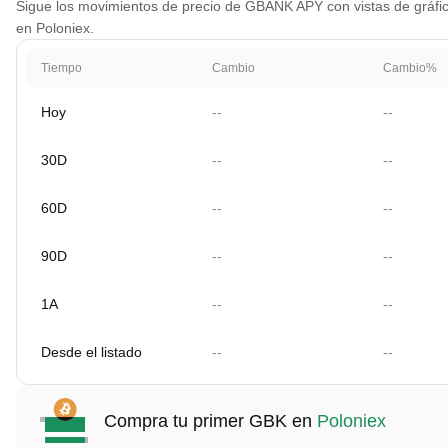
Sigue los movimientos de precio de GBANK APY con vistas de gráfico 
en Poloniex.
Tiempo
Cambio
Cambio%
Hoy
--
--
30D
--
--
60D
--
--
90D
--
--
1A
--
--
Desde el listado
--
--
Compra tu primer GBK en
Poloniex