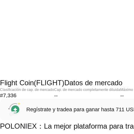
Flight Coin(FLIGHT)Datos de mercado
Clasificación de cap. de mercado
Cap. de mercado completamente diluida
Máximo h
#7,336
--
--
Regístrate y tradea para ganar hasta 711 
POLONIEX：La mejor plataforma para trad