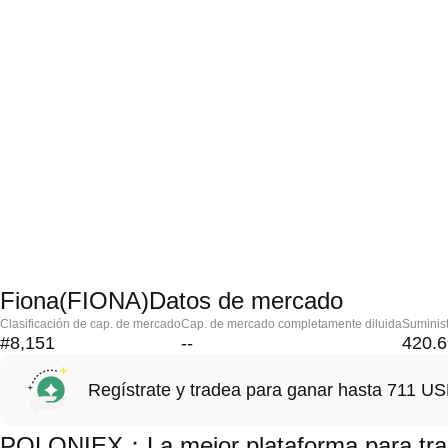
Fiona(FIONA)Datos de mercado
Clasificación de cap. de mercado
Cap. de mercado completamente diluida
Suminist
#8,151
--
420.
Regístrate y tradea para ganar hasta 711 
POLONIEX：La mejor plataforma para tra