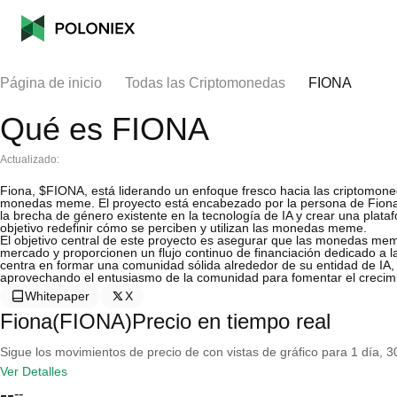
Página de inicio
Todas las Criptomonedas
FIONA
Qué es FIONA
Actualizado:
Fiona, $FIONA, está liderando un enfoque fresco hacia las criptomoned
monedas meme. El proyecto está encabezado por la persona de Fiona—e
la brecha de género existente en la tecnología de IA y crear una pla
objetivo redefinir cómo se perciben y utilizan las monedas meme.
El objetivo central de este proyecto es asegurar que las monedas meme
mercado y proporcionen un flujo continuo de financiación dedicado a la i
centra en formar una comunidad sólida alrededor de su entidad de IA, fa
aprovechando el entusiasmo de la comunidad para fomentar el crecim
Whitepaper
X
Fiona(FIONA)Precio en tiempo real
Sigue los movimientos de precio de con vistas de gráfico para 1 día, 30
Ver Detalles
--
--