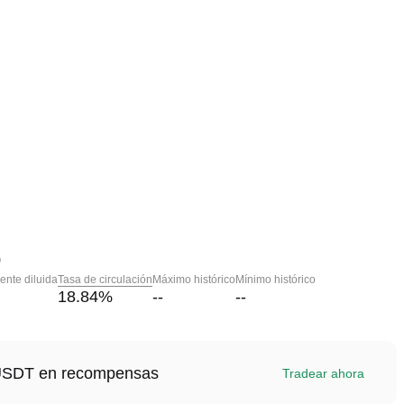
o
nte diluida
Tasa de circulación
Máximo histórico
Mínimo histórico
18.84
%
--
--
1 USDT en recompensas
Tradear ahora