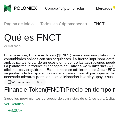
Comprar criptomonedas
Mercados
Página de inicio
Todas las Criptomonedas
FNCT
Qué es FNCT
Actualizado:
En su esencia,
Financie Token ($FNCT)
sirve como una plataforma
comunidades sólidas con sus seguidores. La fuerza impulsora detrá
ambas partes, creando un ecosistema donde las aspiraciones puede
La plataforma introduce el concepto de
Tokens Comunitarios (CT)
aficionados y seguidores. Estos tokens se adhieren al estándar ERC
seguridad y la transparencia de cada transacción. Al participar en l
necesaria mientras permiten a los aficionados invertir y apoyar sus 
Whitepaper
X
Financie Token(FNCT)Precio en tiempo r
Sigue los movimientos de precio de con vistas de gráfico para 1 día,
Ver Detalles
--
+8.00%