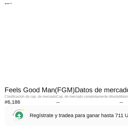
--
--
Feels Good Man(FGM)Datos de mercad
Clasificación de cap. de mercado
Cap. de mercado completamente diluida
Máxim
#6,186
--
--
Regístrate y tradea para ganar hasta 71