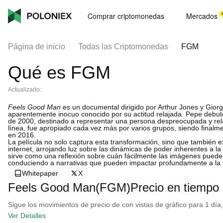
Comprar criptomonedas
Mercados
Página de inicio
Todas las Criptomonedas
FGM
Qué es FGM
Actualizado:
Feels Good Man
es un documental dirigido por Arthur Jones y Giorgi
aparentemente inocuo conocido por su actitud relajada. Pepe debut
de 2000, destinado a representar una persona despreocupada y rel
línea, fue apropiado cada vez más por varios grupos, siendo finalm
en 2016.
La película no solo captura esta transformación, sino que también e
internet, arrojando luz sobre las dinámicas de poder inherentes a la
sirve como una reflexión sobre cuán fácilmente las imágenes puede
conduciendo a narrativas que pueden impactar profundamente a la 
Whitepaper
X
Feels Good Man(FGM)Precio en tiempo 
Sigue los movimientos de precio de con vistas de gráfico para 1 día,
Ver Detalles