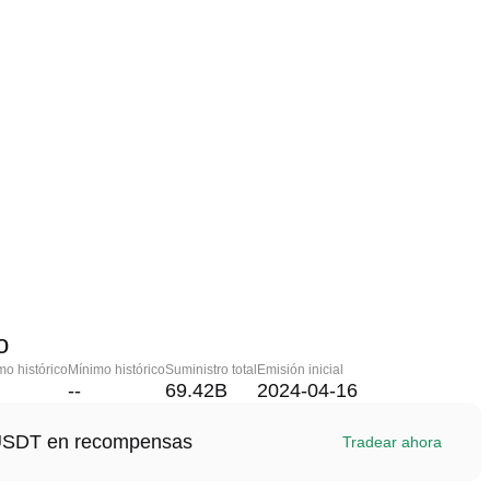
o
o histórico
Mínimo histórico
Suministro total
Emisión inicial
--
69.42B
2024-04-16
1 USDT en recompensas
Tradear ahora